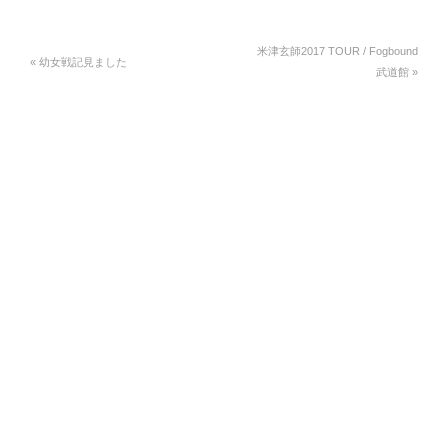
米津玄師2017 TOUR / Fogbound
«
幼女戦記見ました
武道館
»