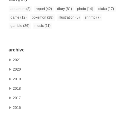
aquarium (8)
report (42)
diary (81)
photo (14)
otaku (17)
game (12)
pokemon (28)
illustration (5)
shrimp (7)
gamble (26)
music (11)
archive
▶
2021
▶
2020
▶
2019
▶
2018
▶
2017
▶
2016