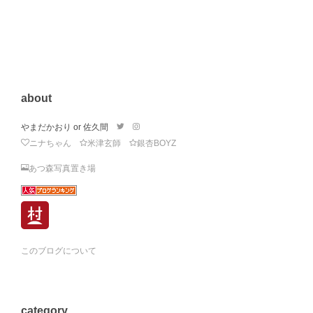
about
やまだかおり or 佐久間
ニナちゃん
米津玄師
銀杏BOYZ
あつ森写真置き場
このブログについて
category